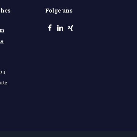
ches
Folge uns
um
he
ung
utz