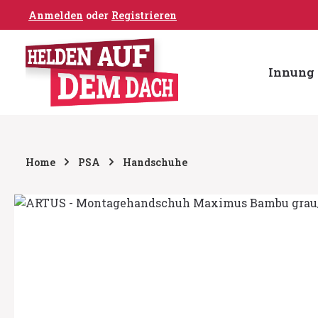
Anmelden
oder
Registrieren
um Hauptinhalt springen
Zur Hauptnavigation springen
Innung 
Home
PSA
Handschuhe
Bildergalerie überspringen