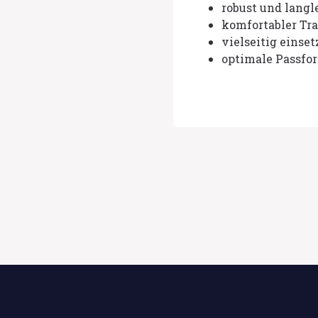
robust und langl
komfortabler Tr
vielseitig einse
optimale Passfor