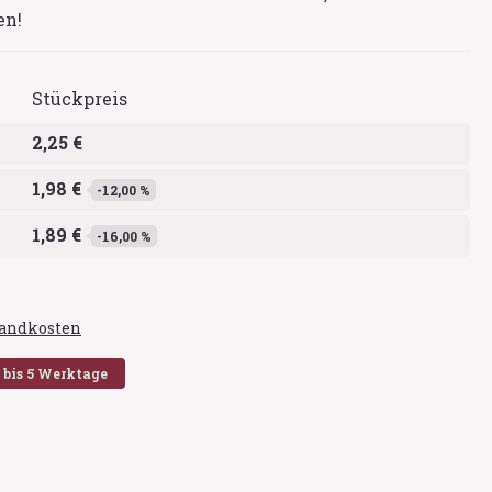
en!
Stückpreis
2,25 €
1,98 €
-12,00 %
1,89 €
-16,00 %
rsandkosten
2 bis 5 Werktage
en