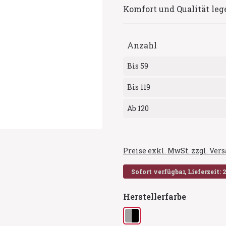
Komfort und Qualität leg
Anzahl
Bis
59
Bis
119
Ab
120
Preise exkl. MwSt. zzgl. Ve
Sofort verfügbar, Lieferzeit: 
auswähl
Herstellerfarbe
grau/schwarz