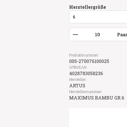
auswähl
Herstellergröße
Produkt Anzahl: G
Paa
Produktnummer:
005-270076100025
GTIN/EAN:
4028783058236
Hersteller:
ARTUS
Herstellernummer:
MAXIMUS BAMBU GR.6