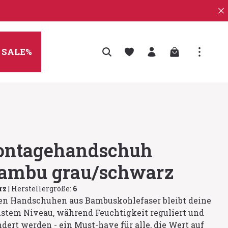
Warenkorb enth
SALE%
ontagehandschuh
ambu grau/schwarz
rz
|
Herstellergröße:
6
ten Handschuhen aus Bambuskohlefaser bleibt deine
hstem Niveau, während Feuchtigkeit reguliert und
dert werden - ein Must-have für alle, die Wert auf