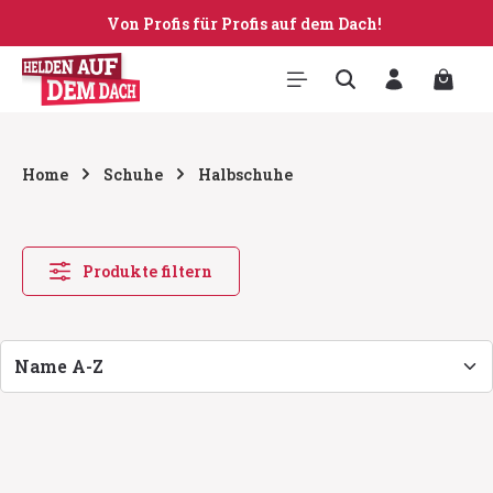
Von Profis für Profis auf dem Dach!
Zum Hauptinhalt springen
Warenk
Home
Schuhe
Halbschuhe
Produkte filtern