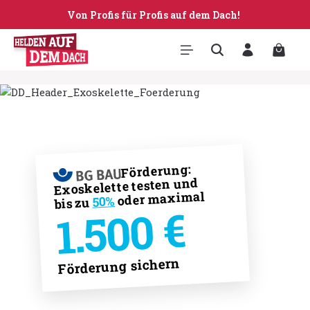
Von Profis für Profis auf dem Dach!
Zum Hauptinhalt springen
Warenk
Förderung:
Exoskelette testen und
oder maximal
50%
bis zu
1.500 €
Förderung sichern