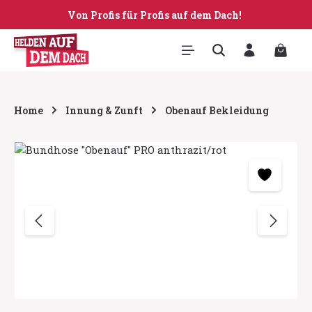
Von Profis für Profis auf dem Dach!
Zum Hauptinhalt springen
Warenk
Home
Innung & Zunft
Obenauf Bekleidung
Bildergalerie überspringen