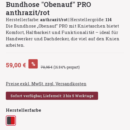
Bundhose "Obenauf" PRO
anthrazit/rot
Herstellerfarbe:
anthrazit/rot
|
Herstellergröße:
114
Die Bundhose „Obenauf" PRO mit Knietaschen bietet
Komfort, Haltbarkeit und Funktionalität – ideal für
Handwerker und Dachdecker, die viel auf den Knien
arbeiten.
Verkaufspreis:
%
59,00 €
Regulärer Preis:
70,95 €
(16.84% gespart)
Preise exkl. MwSt. zzgl. Versandkosten
Sofort verfügbar, Lieferzeit: 2 bis 5 Werktage
auswählen
Herstellerfarbe
anthrazit/rot