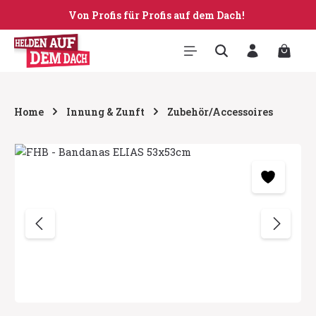
Von Profis für Profis auf dem Dach!
Zum Hauptinhalt springen
Warenk
Home
Innung & Zunft
Zubehör/Accessoires
Bildergalerie überspringen