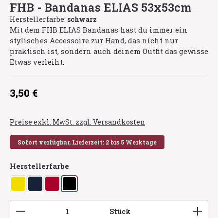
FHB - Bandanas ELIAS 53x53cm
Herstellerfarbe:
schwarz
Mit dem FHB ELIAS Bandanas hast du immer ein
stylisches Accessoire zur Hand, das nicht nur
praktisch ist, sondern auch deinem Outfit das gewisse
Etwas verleiht.
Regulärer Preis:
3,50 €
Preise exkl. MwSt. zzgl. Versandkosten
Sofort verfügbar, Lieferzeit: 2 bis 5 Werktage
auswählen
Herstellerfarbe
gelb
marine
rot
schwarz
Produkt Anzahl: Gib den gewünschten Wert ein
Stück