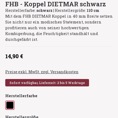
FHB - Koppel DIETMAR schwarz
Herstellerfarbe:
schwarz
|
Herstellergröße:
110 cm
Mit dem FHB DIETMAR Koppel in 40 mm Breite setzen
Sie nicht nur ein modisches Statement, sondern
profitieren auch von seiner hochwertigen
Kombigerbung, die Feuchtigkeit standhält und
durchgefärbt ist.
Regulärer Preis:
14,90 €
Preise exkl. MwSt. zzgl. Versandkosten
Sofort verfügbar, Lieferzeit: 2 bis 5 Werktage
auswählen
Herstellerfarbe
schwarz
auswählen
Herstellergröße