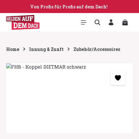
Von Profis für Profis auf dem Dach!
Zum Hauptinhalt springen
Warenk
Home
Innung & Zunft
Zubehör/Accessoires
Bildergalerie überspringen