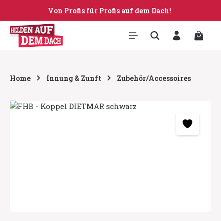
Von Profis für Profis auf dem Dach!
Zum Hauptinhalt springen
Warenk
Home
Innung & Zunft
Zubehör/Accessoires
Bildergalerie überspringen