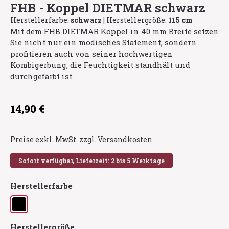
FHB - Koppel DIETMAR schwarz
Herstellerfarbe:
schwarz
|
Herstellergröße:
115 cm
Mit dem FHB DIETMAR Koppel in 40 mm Breite setzen
Sie nicht nur ein modisches Statement, sondern
profitieren auch von seiner hochwertigen
Kombigerbung, die Feuchtigkeit standhält und
durchgefärbt ist.
Regulärer Preis:
14,90 €
Preise exkl. MwSt. zzgl. Versandkosten
Sofort verfügbar, Lieferzeit: 2 bis 5 Werktage
auswählen
Herstellerfarbe
schwarz
auswählen
Herstellergröße