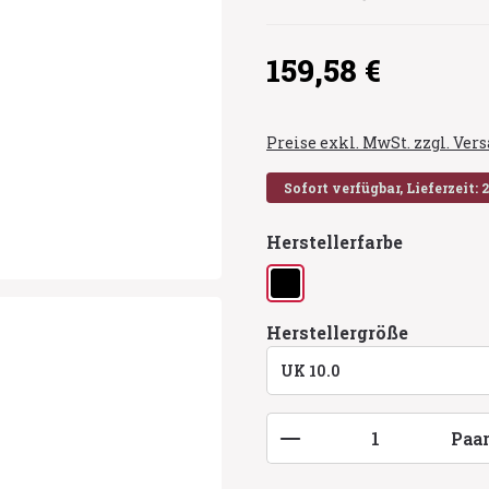
Regulärer Preis:
159,58 €
Preise exkl. MwSt. zzgl. Ve
Sofort verfügbar, Lieferzeit: 
auswähl
Herstellerfarbe
schwarz
auswähl
Herstellergröße
Produkt Anzahl: G
Paa