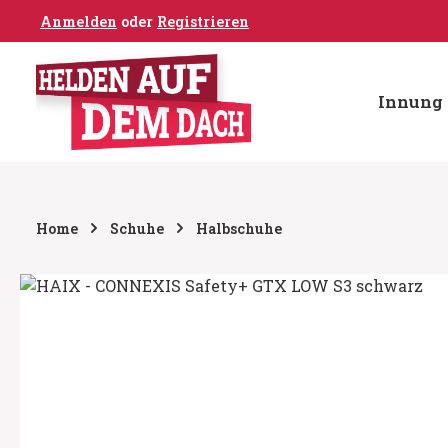
Anmelden
oder
Registrieren
um Hauptinhalt springen
Zur Hauptnavigation springen
Innung 
Home
Schuhe
Halbschuhe
Bildergalerie überspringen