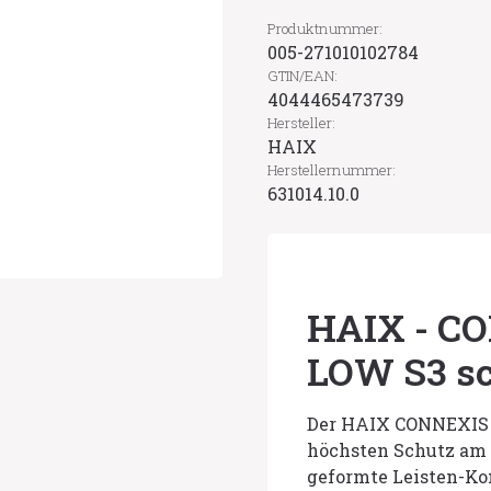
Produktnummer:
005-271010102784
GTIN/EAN:
4044465473739
Hersteller:
HAIX
Herstellernummer:
631014.10.0
HAIX - C
LOW S3 s
Der HAIX CONNEXIS S
höchsten Schutz am A
geformte Leisten-Kon