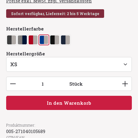
Preise exkl. MwSt. zzgl. Versandkosten
Sofort verfügbar, Lieferzeit: 2 bis 5 Werktage
auswählen
Herstellerfarbe
anthrazit/silber
grau meliert/tinte
rot/silber
royalblau/silber
schwarz/silber
tinte/silber
auswählen
Herstellergröße
Produkt Anzahl: Gib den gewünschten Wert ein
Stück
In den Warenkorb
Produktnummer:
005-271040105689
GTIN/EAN: