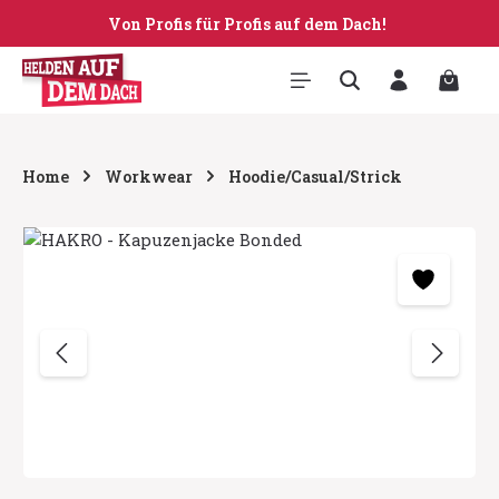
Von Profis für Profis auf dem Dach!
Zum Hauptinhalt springen
Warenk
Home
Workwear
Hoodie/Casual/Strick
Bildergalerie überspringen