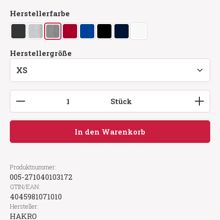
auswählen
Herstellerfarbe
anthrazit
asche meliert
grau meliert
rot
royalblau
schwarz
tinte
weiß
auswählen
Herstellergröße
Produkt Anzahl: Gib den gewünschten Wert ein
Stück
In den Warenkorb
Produktnummer:
005-271040103172
GTIN/EAN:
4045981071010
Hersteller:
HAKRO