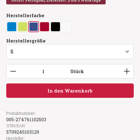
Sofort verfügbar, Lieferzeit: 2 bis 5 Werktage
auswählen
Herstellerfarbe
azur
lime
navy
rot
schwarz
weiß
auswählen
Herstellergröße
Produkt Anzahl: Gib den gewünschten Wert ein
Stück
In den Warenkorb
Produktnummer:
005-274761102503
GTIN/EAN:
5709245103129
Hersteller: