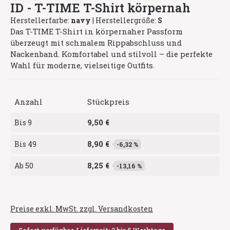
ID - T-TIME T-Shirt körpernah
Herstellerfarbe:
navy
|
Herstellergröße:
S
Das T-TIME T-Shirt in körpernaher Passform
überzeugt mit schmalem Rippabschluss und
Nackenband. Komfortabel und stilvoll – die perfekte
Wahl für moderne, vielseitige Outfits.
Anzahl
Stückpreis
9,50 €
Bis
9
8,90 €
Bis
49
-6,32 %
8,25 €
Ab
50
-13,16 %
Preise exkl. MwSt. zzgl. Versandkosten