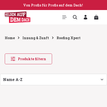
Von Profis für Profis auf dem Dach!
Zum Hauptinhalt springen
Warenk
Home
Innung & Zunft
Roofing Xpert
Produkte filtern