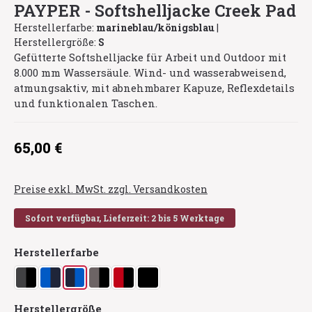
PAYPER - Softshelljacke Creek Pad
Herstellerfarbe:
marineblau/königsblau
|
Herstellergröße:
S
Gefütterte Softshelljacke für Arbeit und Outdoor mit
8.000 mm Wassersäule. Wind- und wasserabweisend,
atmungsaktiv, mit abnehmbarer Kapuze, Reflexdetails
und funktionalen Taschen.
Regulärer Preis:
65,00 €
Preise exkl. MwSt. zzgl. Versandkosten
Sofort verfügbar, Lieferzeit: 2 bis 5 Werktage
auswählen
Herstellerfarbe
anthrazit/schwarz
königsblau/marineblau
marineblau/königsblau
rauchgrau/schwarz
rot/schwarz
schwarz/schwarz
auswählen
Herstellergröße