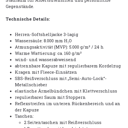
Stauraum für Arbeitsutensilien und persönliche
Gegenstände.
Technische Details:
Herren-Softshelljacke 3-lagig
Wassersäule: 8.000 mm H₂O
Atmungsaktivität (MVP): 5.000 g/m² / 24 h
Warme Wattierung: ca. 160 g/m²
wind- und wasserabweisend
abtrennbare Kapuze mit regulierbarem Kordelzug
Kragen mit Fleece-Einsätzen
SBS-Reißverschluss mit „Semi-Auto-Lock“-
Metallschieber
elastische Ärmelbündchen mit Klettverschluss
regulierbarer Saum mit Stoppern
Reflexstreifen im unteren Rückenbereich und an
der Kapuze
Taschen:
2 Seitentaschen mit Reißverschluss