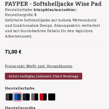
PAYPER - Softshelljacke Wise Pad
Herstellerfarbe:
königsblau/marineblau
|
Herstellergröße:
S
Gefütterte Softshelljacke mit hohem Wetterschutz
und funktionalem Design. Atmungsaktiv, wetterfest
und mit durchdachten Details für den täglichen
Arbeitseinsatz.
Regulärer Preis:
71,00 €
Preise exkl. MwSt. zzgl. Versandkosten
Sofort verfügbar, Lieferzeit: 2 bis 5 Werktage
auswählen
Herstellerfarbe
anthrazit/schwarz
königsblau/marineblau
marineblau/schwarz
rauchgrau/schwarz
rot/schwarz
schwarz/schwarz
auswählen
Herstellergröße