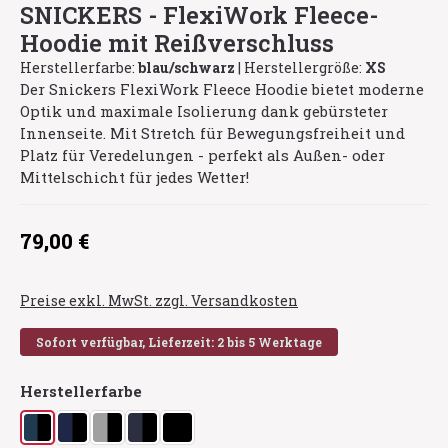
SNICKERS - FlexiWork Fleece-
Hoodie mit Reißverschluss
Herstellerfarbe:
blau/schwarz
|
Herstellergröße:
XS
Der Snickers FlexiWork Fleece Hoodie bietet moderne
Optik und maximale Isolierung dank gebürsteter
Innenseite. Mit Stretch für Bewegungsfreiheit und
Platz für Veredelungen - perfekt als Außen- oder
Mittelschicht für jedes Wetter!
Regulärer Preis:
79,00 €
Preise exkl. MwSt. zzgl. Versandkosten
Sofort verfügbar, Lieferzeit: 2 bis 5 Werktage
auswählen
Herstellerfarbe
blau/schwarz
dunkelblau/schwarz
grau/schwarz
navy/schwarz
schwarz