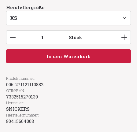
auswählen
Herstellergröße
Produkt Anzahl: Gib den gewünschten Wert ein
Stück
In den Warenkorb
Produktnummer:
005-271121110882
GTIN/EAN:
7332515270139
Hersteller:
SNICKERS
Herstellernummer:
80415604003