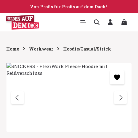
Von Profis für Profis auf dem Dach!
Zum Hauptinhalt springen
Warenk
Home
Workwear
Hoodie/Casual/Strick
Bildergalerie überspringen