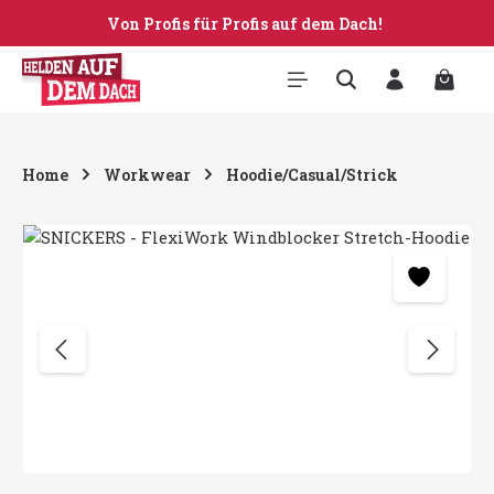
Von Profis für Profis auf dem Dach!
Zum Hauptinhalt springen
Warenk
Home
Workwear
Hoodie/Casual/Strick
Bildergalerie überspringen