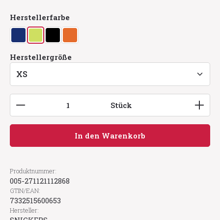
auswählen
Herstellerfarbe
dunkelblau
lime
schwarz
warm orange
auswählen
Herstellergröße
Produkt Anzahl: Gib den gewünschten Wert ein
Stück
In den Warenkorb
Produktnummer:
005-271121112868
GTIN/EAN:
7332515600653
Hersteller: