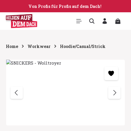
Von Profis für Profis auf dem Dach!
Zum Hauptinhalt springen
Warenk
Home
Workwear
Hoodie/Casual/Strick
Bildergalerie überspringen