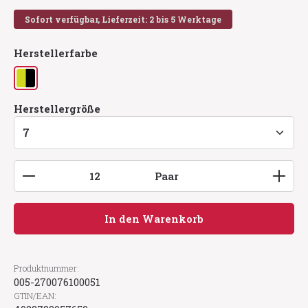
Sofort verfügbar, Lieferzeit: 2 bis 5 Werktage
auswählen
Herstellerfarbe
gelb/schwarz
auswählen
Herstellergröße
Produkt Anzahl: Gib den gewünschten Wert ein
Paar
In den Warenkorb
Produktnummer:
005-270076100051
GTIN/EAN: