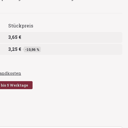
Stückpreis
3,65 €
3,25 €
-10,96 %
rsandkosten
2 bis 5 Werktage
en
en