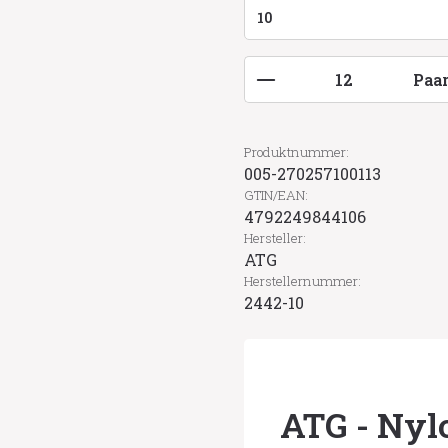
Produkt Anzahl: G
Paa
Produktnummer:
005-270257100113
GTIN/EAN:
4792249844106
Hersteller:
ATG
Herstellernummer:
2442-10
ATG - Ny