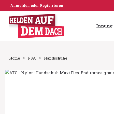
Anmelden
oder
Registrieren
um Hauptinhalt springen
Zur Hauptnavigation springen
Innung 
Home
PSA
Handschuhe
Bildergalerie überspringen