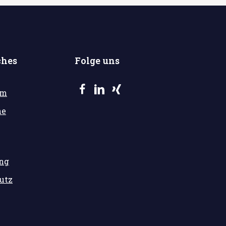
ches
Folge uns
um
he
ung
utz