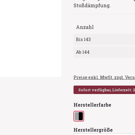
Stoßdämpfung.
Anzahl
Bis
143
Ab
144
Preise exkl. MwSt. zzgl. Ve
Sofort verfügbar, Lieferzeit: 
auswähl
Herstellerfarbe
grau/schwarz
auswähl
Herstellergröße