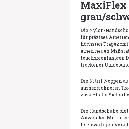
MaxiFlex
grau/sch
Die Nylon-Handschuh
für präzises Arbeite
höchsten Tragekomfo
einen neuen Maßsta
touchsreenfähigen De
trockener Umgebung
Die Nitril-Noppen a
ausgezeichneten Tro
zusätzliche Sicherhe
Die Handschuhe biet
Anwender. Mit ihrem
hochwertigen Verarbe