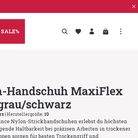
Warenkorb enth
SALE%
n-Handschuh MaxiFlex
grau/schwarz
rz
|
Herstellergröße:
10
nce Nylon-Strickhandschuhen erlebst du höchsten
ende Haltbarkeit bei präzisen Arbeiten in trockener
pen sorgen für besten Trockengriff und