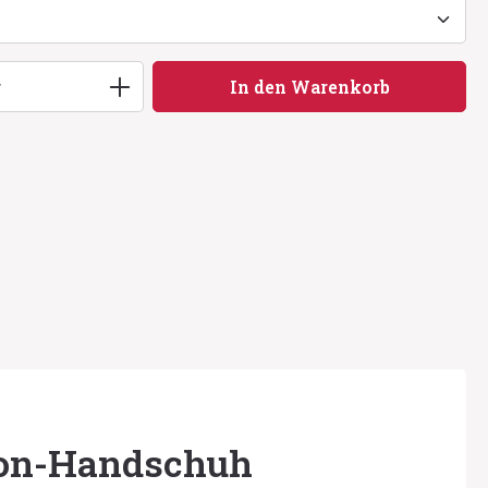
ib den gewünschten Wert ein oder benu
r
In den Warenkorb
lon-Handschuh