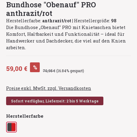
Bundhose "Obenauf" PRO
anthrazit/rot
Herstellerfarbe:
anthrazit/rot
|
Herstellergröße:
98
Die Bundhose „Obenauf" PRO mit Knietaschen bietet
Komfort, Haltbarkeit und Funktionalität – ideal für
Handwerker und Dachdecker, die viel auf den Knien
arbeiten.
Verkaufspreis:
%
59,00 €
Regulärer Preis:
70,95 €
(16.84% gespart)
Preise exkl. MwSt. zzgl. Versandkosten
Sofort verfügbar, Lieferzeit: 2 bis 5 Werktage
auswählen
Herstellerfarbe
anthrazit/rot