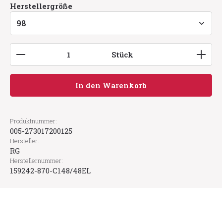
auswählen
Herstellergröße
Produkt Anzahl: Gib den gewünschten Wert ein
Stück
In den Warenkorb
Produktnummer:
005-273017200125
Hersteller:
RG
Herstellernummer:
159242-870-C148/48EL