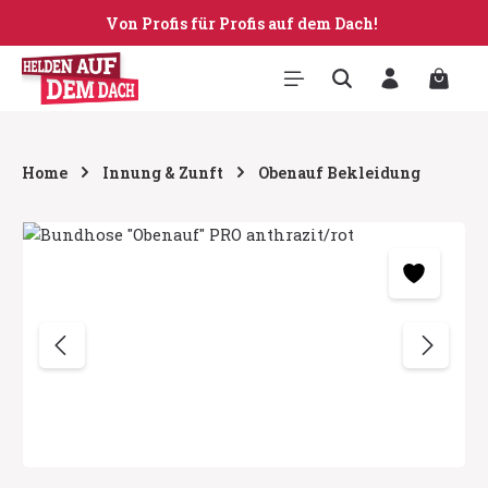
Von Profis für Profis auf dem Dach!
Zum Hauptinhalt springen
Warenk
Home
Innung & Zunft
Obenauf Bekleidung
Bildergalerie überspringen