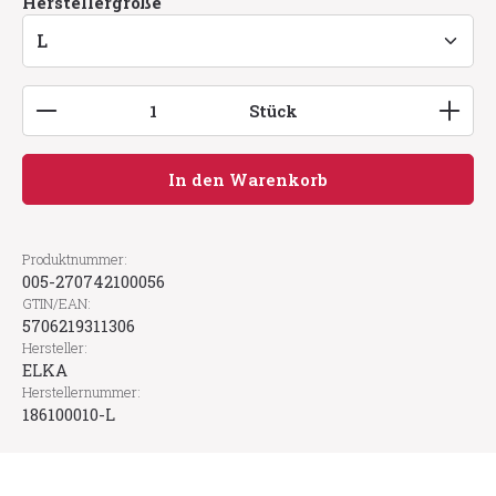
auswählen
Herstellergröße
Produkt Anzahl: Gib den gewünschten Wert ein
Stück
In den Warenkorb
Produktnummer:
005-270742100056
GTIN/EAN:
5706219311306
Hersteller:
ELKA
Herstellernummer:
186100010-L