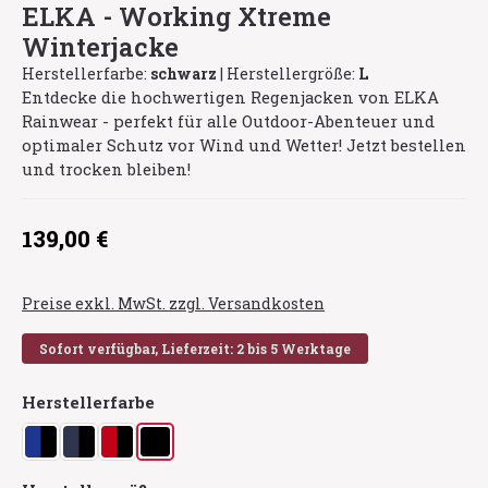
ELKA - Working Xtreme
Winterjacke
Herstellerfarbe:
schwarz
|
Herstellergröße:
L
Entdecke die hochwertigen Regenjacken von ELKA
Rainwear - perfekt für alle Outdoor-Abenteuer und
optimaler Schutz vor Wind und Wetter! Jetzt bestellen
und trocken bleiben!
Regulärer Preis:
139,00 €
Preise exkl. MwSt. zzgl. Versandkosten
Sofort verfügbar, Lieferzeit: 2 bis 5 Werktage
auswählen
Herstellerfarbe
königsblau/schwarz
marine/schwarz
rot/schwarz
schwarz