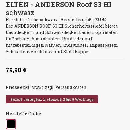
ELTEN - ANDERSON Roof S3 HI
schwarz
Herstellerfarbe:
schwarz
|
Herstellergröße:
EU 44
Der ANDERSON ROOF S3 HI Sicherheitsstiefel bietet
Dachdeckern und Schwarzdeckenbauern optimalen
Fußschutz. Aus robustem Rindleder mit
hitzebeständigen Nähten, individuell anpassbarem
Schnallenverschluss und Stahlkappe.
Regulärer Preis:
79,90 €
Preise exkl. MwSt. zzgl. Versandkosten
Sofort verfügbar, Lieferzeit: 2 bis 5 Werktage
auswählen
Herstellerfarbe
schwarz