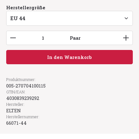
auswählen
Herstellergröße
Produkt Anzahl: Gib den gewünschten Wert ein
Paar
In den Warenkorb
Produktnummer:
005-270704100115
GTIN/EAN:
4030839239292
Hersteller:
ELTEN
Herstellernummer:
66071-44