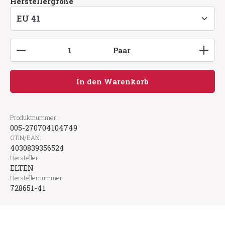
auswählen
Herstellergröße
Produkt Anzahl: Gib den gewünschten Wert ein
Paar
In den Warenkorb
Produktnummer:
005-270704104749
GTIN/EAN:
4030839356524
Hersteller:
ELTEN
Herstellernummer:
728651-41