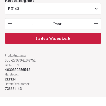
auswählen
Herstellergröße
Produkt Anzahl: Gib den gewünschten Wert ein
Paar
In den Warenkorb
Produktnummer:
005-270704104751
GTIN/EAN:
4030839356548
Hersteller:
ELTEN
Herstellernummer:
728651-43