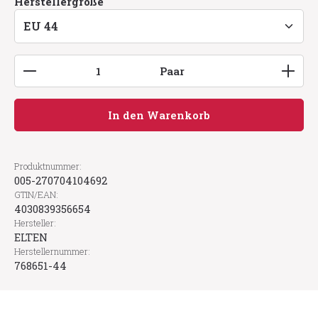
auswählen
Herstellergröße
Produkt Anzahl: Gib den gewünschten Wert ein
Paar
In den Warenkorb
Produktnummer:
005-270704104692
GTIN/EAN:
4030839356654
Hersteller:
ELTEN
Herstellernummer:
768651-44