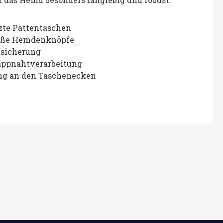
zte Pattentaschen
roße Hemdenknöpfe
sicherung
appnahtverarbeitung
ng an den Taschenecken