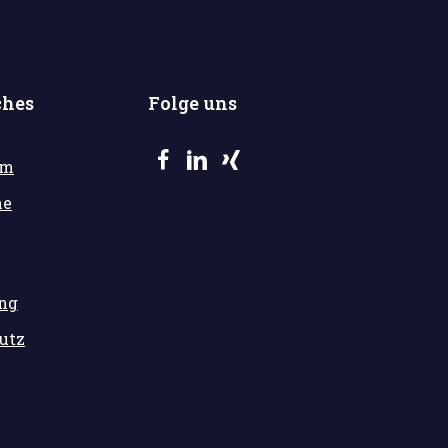
ches
Folge uns
um
he
ung
utz