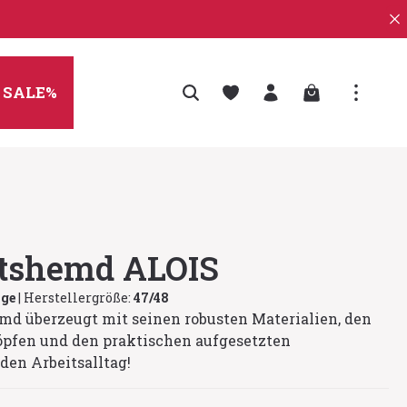
Warenkorb enth
SALE%
itshemd ALOIS
ige
|
Herstellergröße:
47/48
md überzeugt mit seinen robusten Materialien, den
pfen und den praktischen aufgesetzten
 den Arbeitsalltag!