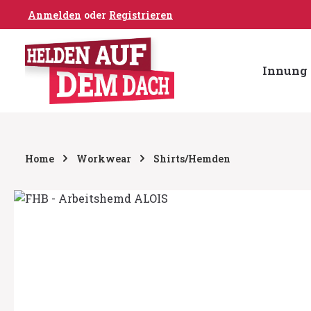
Anmelden
oder
Registrieren
um Hauptinhalt springen
Zur Hauptnavigation springen
Innung 
Home
Workwear
Shirts/Hemden
Bildergalerie überspringen