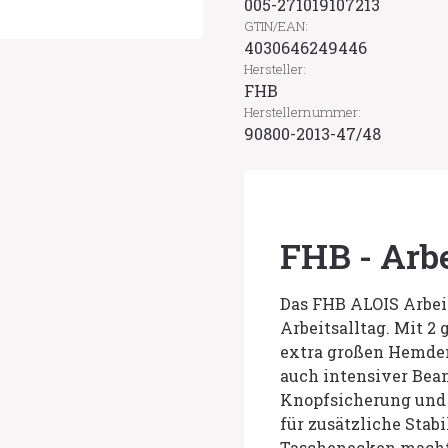
005-271019107213
GTIN/EAN:
4030646249446
Hersteller:
FHB
Herstellernummer:
90800-2013-47/48
FHB - Arb
Das FHB ALOIS Arbeit
Arbeitsalltag. Mit 2
extra großen Hemden
auch intensiver Bea
Knopfsicherung und
für zusätzliche Stabi
Taschenecken macht 