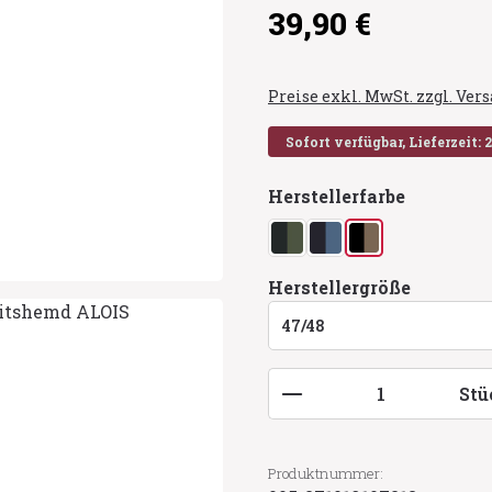
Regulärer Preis:
39,90 €
Preise exkl. MwSt. zzgl. Ve
Sofort verfügbar, Lieferzeit: 
auswähl
Herstellerfarbe
grün/oliv
marine/royalblau
schwarz/beige
auswähl
Herstellergröße
Produkt Anzahl: G
Stü
Produktnummer: