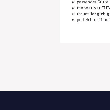
passender Gürte
innovativer FHB
robust, langlebi
perfekt für Han