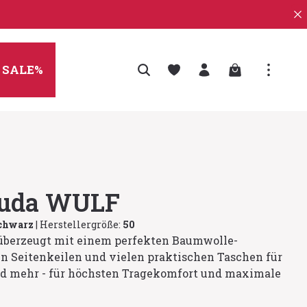
Warenkorb enth
SALE%
muda WULF
schwarz
|
Herstellergröße:
50
berzeugt mit einem perfekten Baumwolle-
en Seitenkeilen und vielen praktischen Taschen für
und mehr - für höchsten Tragekomfort und maximale