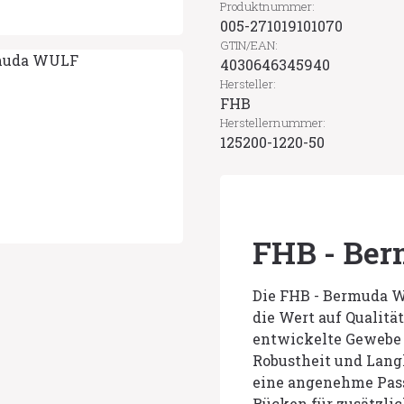
Produktnummer:
005-271019101070
GTIN/EAN:
4030646345940
Hersteller:
FHB
Herstellernummer:
125200-1220-50
FHB - Be
Die FHB - Bermuda W
die Wert auf Qualitä
entwickelte Gewebe 
Robustheit und Langl
eine angenehme Pass
Rücken für zusätzlic