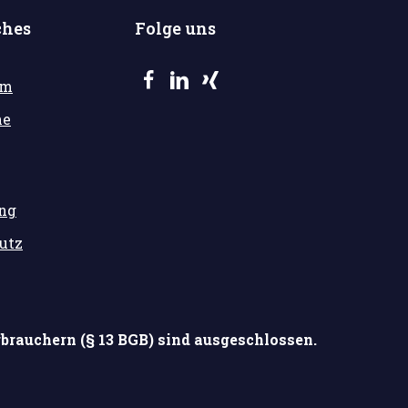
ches
Folge uns
um
he
ung
utz
brauchern (§ 13 BGB) sind ausgeschlossen.