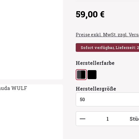
Regulärer Preis:
59,00 €
Preise exkl. MwSt. zzgl. Ve
Sofort verfügbar, Lieferzeit: 
auswähl
Herstellerfarbe
anthrazit/schwarz
schwarz
auswähl
Herstellergröße
Produkt Anzahl: G
Stü