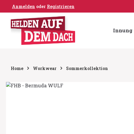
Anmelden
oder
Registrieren
um Hauptinhalt springen
Zur Hauptnavigation springen
Innung 
Home
Workwear
Sommerkollektion
Bildergalerie überspringen