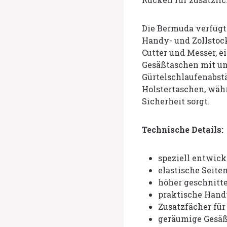
Die Bermuda verfügt 
Handy- und Zollstock
Cutter und Messer, 
Gesäßtaschen mit u
Gürtelschlaufenabst
Holstertaschen, wäh
Sicherheit sorgt.
Technische Details:
speziell entwic
elastische Seit
höher geschnitt
praktische Hand
Zusatzfächer für 
geräumige Gesä