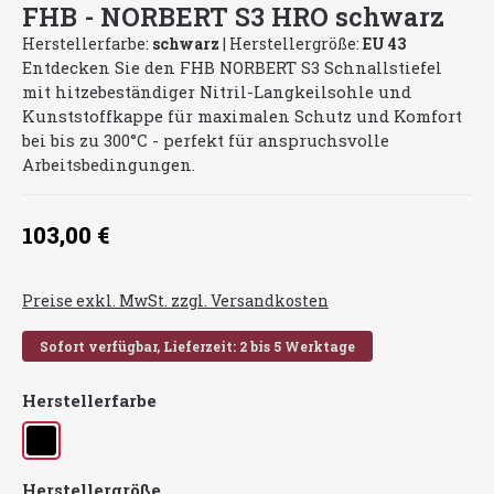
FHB - NORBERT S3 HRO schwarz
Herstellerfarbe:
schwarz
|
Herstellergröße:
EU 43
Entdecken Sie den FHB NORBERT S3 Schnallstiefel
mit hitzebeständiger Nitril-Langkeilsohle und
Kunststoffkappe für maximalen Schutz und Komfort
bei bis zu 300°C - perfekt für anspruchsvolle
Arbeitsbedingungen.
Regulärer Preis:
103,00 €
Preise exkl. MwSt. zzgl. Versandkosten
Sofort verfügbar, Lieferzeit: 2 bis 5 Werktage
auswählen
Herstellerfarbe
schwarz
auswählen
Herstellergröße