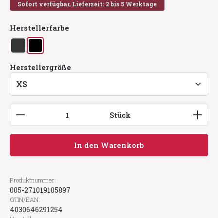
Sofort verfügbar, Lieferzeit: 2 bis 5 Werktage
auswählen
Herstellerfarbe
anthrazit
schwarz
auswählen
Herstellergröße
Produkt Anzahl: Gib den gewünschten Wert ein
Stück
In den Warenkorb
Produktnummer:
005-271019105897
GTIN/EAN:
4030646291254