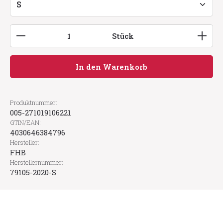
Produkt Anzahl: Gib den gewünschten Wert ein
Stück
In den Warenkorb
Produktnummer:
005-271019106221
GTIN/EAN:
4030646384796
Hersteller:
FHB
Herstellernummer:
79105-2020-S