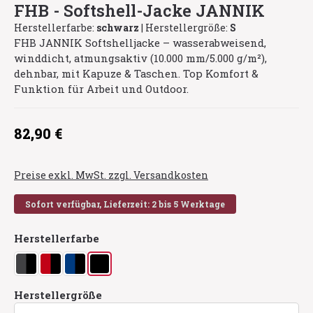
FHB - Softshell-Jacke JANNIK
Herstellerfarbe:
schwarz
|
Herstellergröße:
S
FHB JANNIK Softshelljacke – wasserabweisend,
winddicht, atmungsaktiv (10.000 mm/5.000 g/m²),
dehnbar, mit Kapuze & Taschen. Top Komfort &
Funktion für Arbeit und Outdoor.
Regulärer Preis:
82,90 €
Preise exkl. MwSt. zzgl. Versandkosten
Sofort verfügbar, Lieferzeit: 2 bis 5 Werktage
auswählen
Herstellerfarbe
anthrazit/schwarz
rot/schwarz
royalblau/schwarz
schwarz
auswählen
Herstellergröße