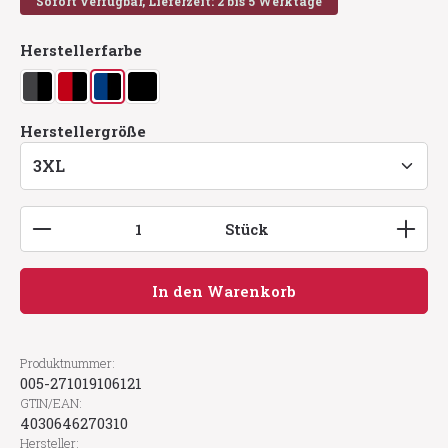
Sofort verfügbar, Lieferzeit: 2 bis 5 Werktage
auswählen
Herstellerfarbe
anthrazit/schwarz
rot/schwarz
royalblau/schwarz
schwarz
auswählen
Herstellergröße
Produkt Anzahl: Gib den gewünschten Wert ein
Stück
In den Warenkorb
Produktnummer:
005-271019106121
GTIN/EAN:
4030646270310
Hersteller: