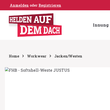
Anmelden
oder
Registrieren
um Hauptinhalt springen
Zur Hauptnavigation springen
Innung 
Home
Workwear
Jacken/Westen
Bildergalerie überspringen