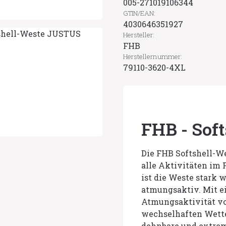
005-271019106344
GTIN/EAN:
4030646351927
Hersteller:
FHB
Herstellernummer:
79110-3620-4XL
FHB - Sof
Die FHB Softshell-We
alle Aktivitäten im
ist die Weste stark 
atmungsaktiv. Mit e
Atmungsaktivität von
wechselhaften Wette
dehnbare und extrem