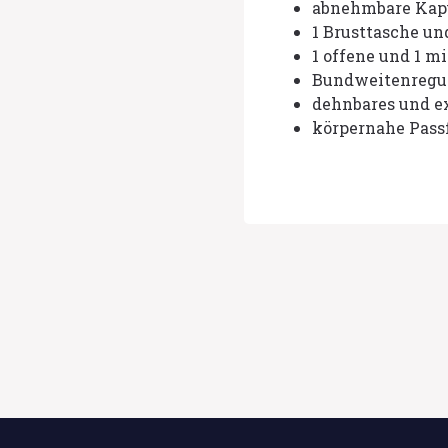
abnehmbare Kap
1 Brusttasche un
1 offene und 1 m
Bundweitenregul
dehnbares und e
körpernahe Pass