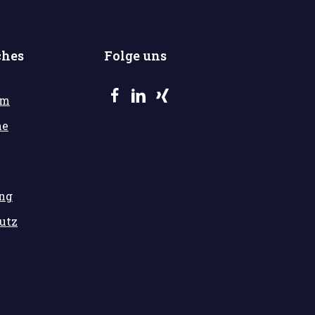
ches
Folge uns
um
he
ung
utz