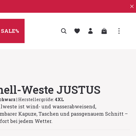
Warenkorb enth
SALE%
shell-Weste JUSTUS
schwarz
|
Herstellergröße:
4XL
lweste ist wind- und wasserabweisend,
mbarer Kapuze, Taschen und passgenauem Schnitt –
fort bei jedem Wetter.