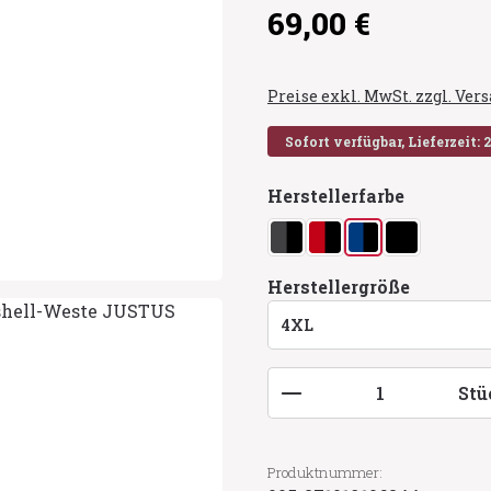
Regulärer Preis:
69,00 €
Preise exkl. MwSt. zzgl. Ve
Sofort verfügbar, Lieferzeit: 
auswähl
Herstellerfarbe
anthrazit/schwarz
rot/schwarz
royalblau/schwa
schwarz
auswähl
Herstellergröße
Produkt Anzahl: G
Stü
Produktnummer: