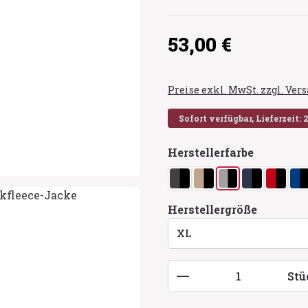
Regulärer Preis:
53,00 €
Preise exkl. MwSt. zzgl. Ve
Sofort verfügbar, Lieferzeit: 
auswähl
Herstellerfarbe
anthrazit/schwarz
beige/schwarz
grau/schwarz
marine/sc
rot/sc
r
auswähl
Herstellergröße
Produkt Anzahl: G
Stü