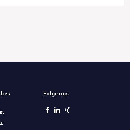
ches
Folge uns
um
he