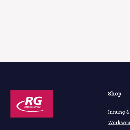
Shop
Innung &
Workwea