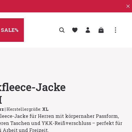
Warenkorb enth
SALE%
kfleece-Jacke
H
rz
|
Herstellergröße:
XL
eece-Jacke für Herren mit körpernaher Passform,
eren Taschen und YKK-Reißverschluss – perfekt für
 Arbeit und Freizeit.