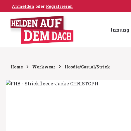
Anmelden
oder
Registrieren
um Hauptinhalt springen
Zur Hauptnavigation springen
Innung 
Home
Workwear
Hoodie/Casual/Strick
Bildergalerie überspringen