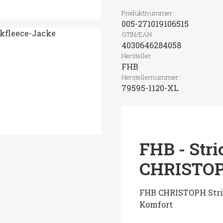
Produktnummer:
005-271019106515
GTIN/EAN:
4030646284058
Hersteller:
FHB
Herstellernummer:
79595-1120-XL
FHB - Stri
CHRISTO
FHB CHRISTOPH Stric
Komfort