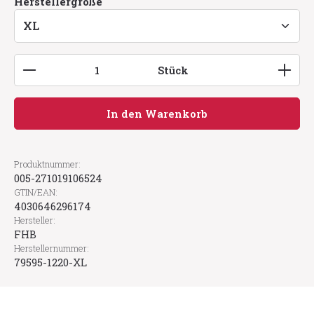
auswählen
Herstellergröße
Produkt Anzahl: Gib den gewünschten Wert ein
Stück
In den Warenkorb
Produktnummer:
005-271019106524
GTIN/EAN:
4030646296174
Hersteller:
FHB
Herstellernummer:
79595-1220-XL