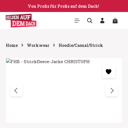
Von Profis für Profis auf dem Dach!
Zum Hauptinhalt springen
Warenk
Home
Workwear
Hoodie/Casual/Strick
Bildergalerie überspringen