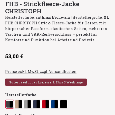
FHB - Strickfleece-Jacke
CHRISTOPH
Herstellerfarbe:
anthrazit/schwarz
|
Herstellergröße:
XL
FHB CHRISTOPH Strick-Fleece-Jacke für Herren mit
körpernaher Passform, elastischen Seiten, mehreren
Taschen und YKK-Reißverschluss – perfekt für
Komfort und Funktion bei Arbeit und Freizeit.
Regulärer Preis:
53,00 €
Preise exkl. MwSt. zzgl. Versandkosten
Sofort verfügbar, Lieferzeit: 2 bis 5 Werktage
auswählen
Herstellerfarbe
anthrazit/schwarz
beige/schwarz
grau/schwarz
marine/schwarz
rot/schwarz
royalblau/schwarz
schwarz