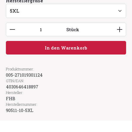
auswählen
Herstellergröße
Produkt Anzahl: Gib den gewünschten Wert ein
Stück
In den Warenkorb
Produktnummer:
005-271019301124
GTIN/EAN:
4030646418897
Hersteller:
FHB
Herstellernummer:
90511-10-5XL