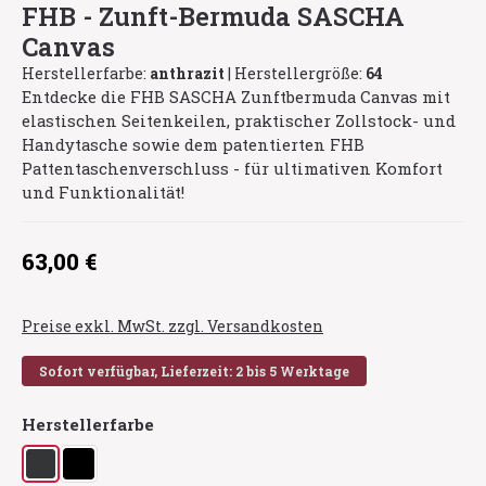
FHB - Zunft-Bermuda SASCHA
Canvas
Herstellerfarbe:
anthrazit
|
Herstellergröße:
64
Entdecke die FHB SASCHA Zunftbermuda Canvas mit
elastischen Seitenkeilen, praktischer Zollstock- und
Handytasche sowie dem patentierten FHB
Pattentaschenverschluss - für ultimativen Komfort
und Funktionalität!
Regulärer Preis:
63,00 €
Preise exkl. MwSt. zzgl. Versandkosten
Sofort verfügbar, Lieferzeit: 2 bis 5 Werktage
auswählen
Herstellerfarbe
anthrazit
schwarz