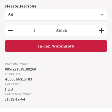
auswählen
Herstellergröße
Produkt Anzahl: Gib den gewünschten Wert ein
Stück
In den Warenkorb
Produktnummer:
005-271019100260
GTIN/EAN:
4030646315783
Hersteller:
FHB
Herstellernummer:
11012-12-64