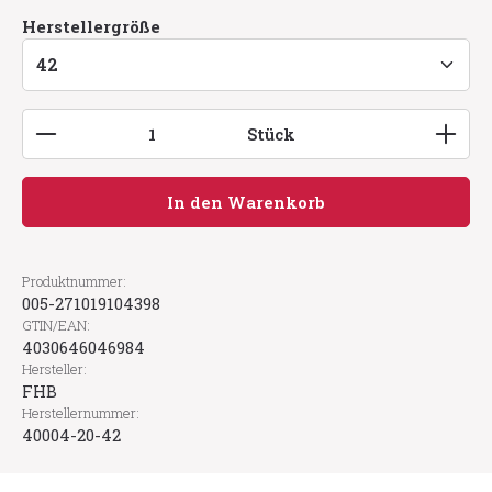
auswählen
Herstellergröße
Produkt Anzahl: Gib den gewünschten Wert ein
Stück
In den Warenkorb
Produktnummer:
005-271019104398
GTIN/EAN:
4030646046984
Hersteller:
FHB
Herstellernummer:
40004-20-42