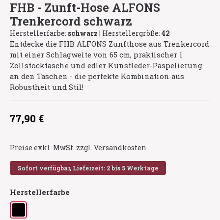
FHB - Zunft-Hose ALFONS
Trenkercord schwarz
Herstellerfarbe:
schwarz
|
Herstellergröße:
42
Entdecke die FHB ALFONS Zunfthose aus Trenkercord
mit einer Schlagweite von 65 cm, praktischer 1
Zollstocktasche und edler Kunstleder-Paspelierung
an den Taschen - die perfekte Kombination aus
Robustheit und Stil!
Regulärer Preis:
77,90 €
Preise exkl. MwSt. zzgl. Versandkosten
Sofort verfügbar, Lieferzeit: 2 bis 5 Werktage
auswählen
Herstellerfarbe
schwarz