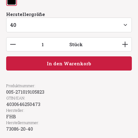
schwarz
auswählen
Herstellergröße
Produkt Anzahl: Gib den gewünschten Wert ein
Stück
In den Warenkorb
Produktnummer:
005-271019105823
GTIN/EAN:
4030646250473
Hersteller:
FHB
Herstellernummer:
73086-20-40