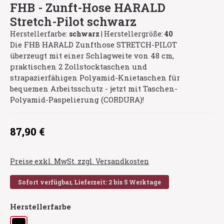
FHB - Zunft-Hose HARALD
Stretch-Pilot schwarz
Herstellerfarbe:
schwarz
|
Herstellergröße:
40
Die FHB HARALD Zunfthose STRETCH-PILOT
überzeugt mit einer Schlagweite von 48 cm,
praktischen 2 Zollstocktaschen und
strapazierfähigen Polyamid-Knietaschen für
bequemen Arbeitsschutz - jetzt mit Taschen-
Polyamid-Paspelierung (CORDURA)!
Regulärer Preis:
87,90 €
Preise exkl. MwSt. zzgl. Versandkosten
Sofort verfügbar, Lieferzeit: 2 bis 5 Werktage
auswählen
Herstellerfarbe