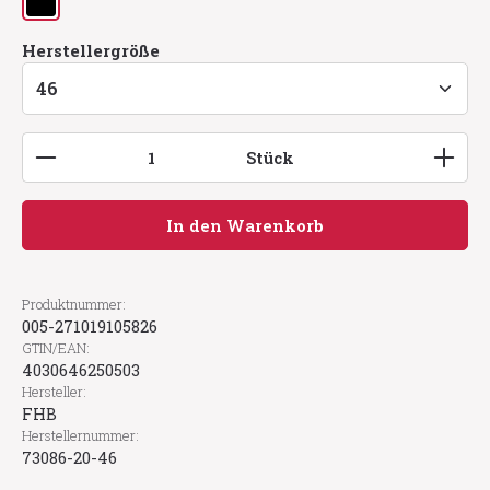
schwarz
auswählen
Herstellergröße
Produkt Anzahl: Gib den gewünschten Wert ein
Stück
In den Warenkorb
Produktnummer:
005-271019105826
GTIN/EAN:
4030646250503
Hersteller:
FHB
Herstellernummer:
73086-20-46