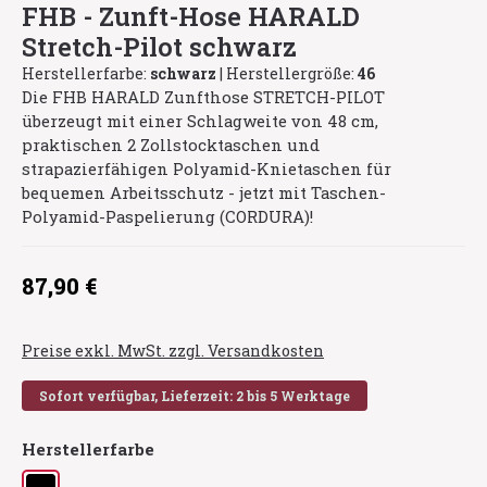
FHB - Zunft-Hose HARALD
Stretch-Pilot schwarz
Herstellerfarbe:
schwarz
|
Herstellergröße:
46
Die FHB HARALD Zunfthose STRETCH-PILOT
überzeugt mit einer Schlagweite von 48 cm,
praktischen 2 Zollstocktaschen und
strapazierfähigen Polyamid-Knietaschen für
bequemen Arbeitsschutz - jetzt mit Taschen-
Polyamid-Paspelierung (CORDURA)!
Regulärer Preis:
87,90 €
Preise exkl. MwSt. zzgl. Versandkosten
Sofort verfügbar, Lieferzeit: 2 bis 5 Werktage
auswählen
Herstellerfarbe