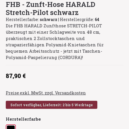
FHB - Zunft-Hose HARALD
Stretch-Pilot schwarz
Herstellerfarbe:
schwarz
|
Herstellergröße:
64
Die FHB HARALD Zunfthose STRETCH-PILOT
überzeugt mit einer Schlagweite von 48 cm,
praktischen 2 Zollstocktaschen und
strapazierfähigen Polyamid-Knietaschen für
bequemen Arbeitsschutz - jetzt mit Taschen-
Polyamid-Paspelierung (CORDURA)!
Regulärer Preis:
87,90 €
Preise exkl. MwSt. zzgl. Versandkosten
Sofort verfügbar, Lieferzeit: 2 bis 5 Werktage
auswählen
Herstellerfarbe