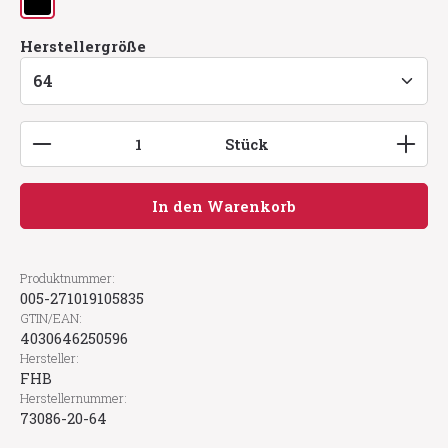
schwarz
auswählen
Herstellergröße
Produkt Anzahl: Gib den gewünschten Wert ein
Stück
In den Warenkorb
Produktnummer:
005-271019105835
GTIN/EAN:
4030646250596
Hersteller:
FHB
Herstellernummer:
73086-20-64