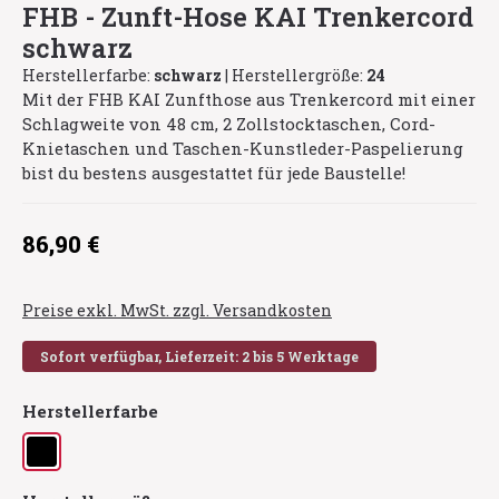
FHB - Zunft-Hose KAI Trenkercord
schwarz
Herstellerfarbe:
schwarz
|
Herstellergröße:
24
Mit der FHB KAI Zunfthose aus Trenkercord mit einer
Schlagweite von 48 cm, 2 Zollstocktaschen, Cord-
Knietaschen und Taschen-Kunstleder-Paspelierung
bist du bestens ausgestattet für jede Baustelle!
Regulärer Preis:
86,90 €
Preise exkl. MwSt. zzgl. Versandkosten
Sofort verfügbar, Lieferzeit: 2 bis 5 Werktage
auswählen
Herstellerfarbe
schwarz