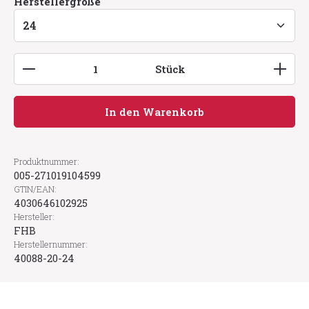
auswählen
Herstellergröße
Produkt Anzahl: Gib den gewünschten Wert ein
Stück
In den Warenkorb
Produktnummer:
005-271019104599
GTIN/EAN:
4030646102925
Hersteller:
FHB
Herstellernummer:
40088-20-24