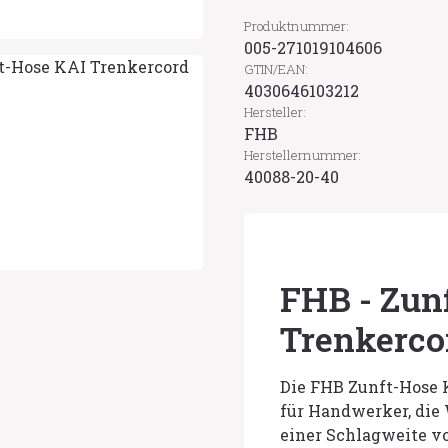
Produktnummer:
005-271019104606
GTIN/EAN:
4030646103212
Hersteller:
FHB
Herstellernummer:
40088-20-40
FHB - Zun
Trenkerco
Die FHB Zunft-Hose K
für Handwerker, die 
einer Schlagweite vo