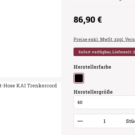
Regulärer Preis:
86,90 €
Preise exkl. MwSt. zzgl. Ve
Sofort verfügbar, Lieferzeit: 
auswähl
Herstellerfarbe
schwarz
auswähl
Herstellergröße
Produkt Anzahl: G
Stü