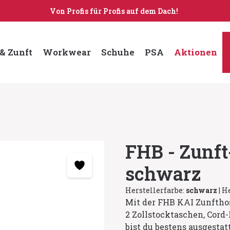
Von Profis für Profis auf dem Dach!
& Zunft
Workwear
Schuhe
PSA
Aktionen
FHB - Zunf
schwarz
Herstellerfarbe:
schwarz
|
He
Mit der FHB KAI Zunfthos
2 Zollstocktaschen, Cor
bist du bestens ausgestatt