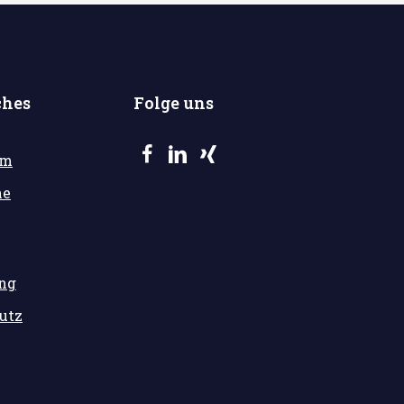
ches
Folge uns
um
he
ung
utz