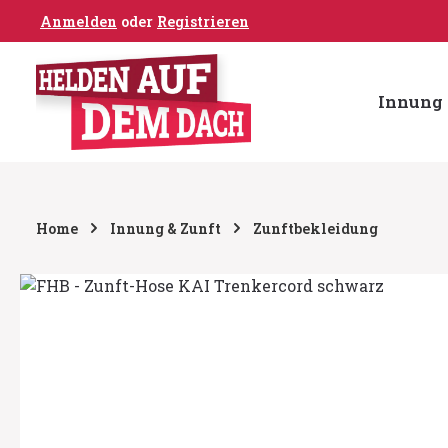
Anmelden
oder
Registrieren
um Hauptinhalt springen
Zur Hauptnavigation springen
Innung 
Home
Innung & Zunft
Zunftbekleidung
Bildergalerie überspringen