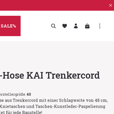
Warenkorb enth
SALE%
t-Hose KAI Trenkercord
rstellergröße:
40
e aus Trenkercord mit einer Schlagweite von 48 cm,
d-Knietaschen und Taschen-Kunstleder-Paspelierung
et für jede Baustelle!