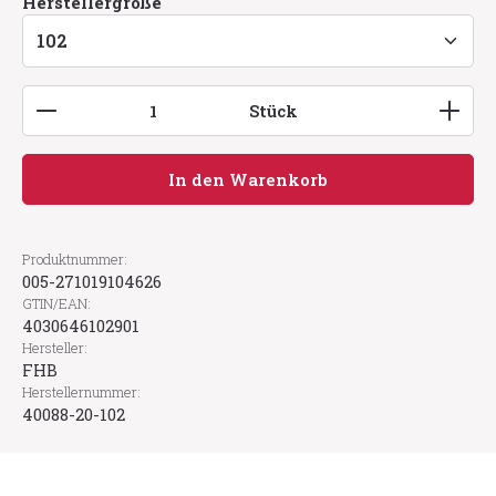
auswählen
Herstellergröße
Produkt Anzahl: Gib den gewünschten Wert ein
Stück
In den Warenkorb
Produktnummer:
005-271019104626
GTIN/EAN:
4030646102901
Hersteller:
FHB
Herstellernummer:
40088-20-102