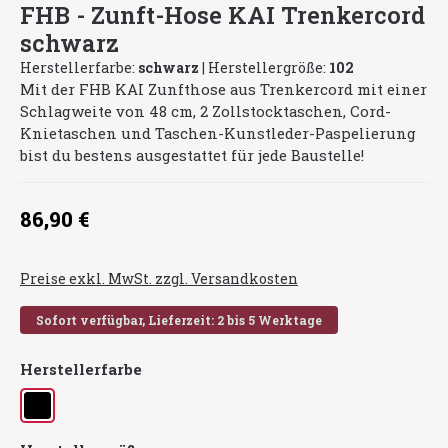
FHB - Zunft-Hose KAI Trenkercord
schwarz
Herstellerfarbe:
schwarz
|
Herstellergröße:
102
Mit der FHB KAI Zunfthose aus Trenkercord mit einer
Schlagweite von 48 cm, 2 Zollstocktaschen, Cord-
Knietaschen und Taschen-Kunstleder-Paspelierung
bist du bestens ausgestattet für jede Baustelle!
Regulärer Preis:
86,90 €
Preise exkl. MwSt. zzgl. Versandkosten
Sofort verfügbar, Lieferzeit: 2 bis 5 Werktage
auswählen
Herstellerfarbe
schwarz