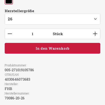
schwarz
auswählen
Herstellergröße
Produkt Anzahl: Gib den gewünschten Wert ein
Stück
In den Warenkorb
Produktnummer:
005-271019105786
GTIN/EAN:
4030646073683
Hersteller:
FHB
Herstellernummer:
70086-20-26