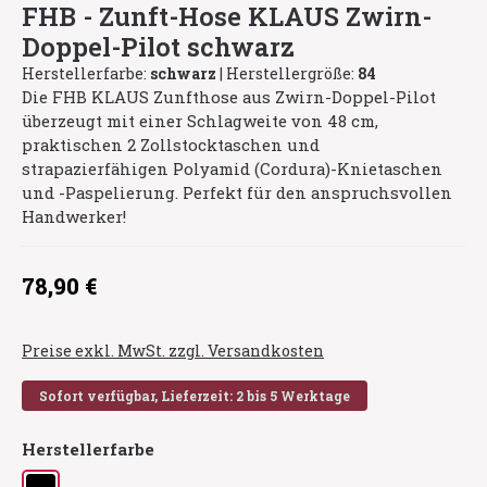
FHB - Zunft-Hose KLAUS Zwirn-
Doppel-Pilot schwarz
Herstellerfarbe:
schwarz
|
Herstellergröße:
84
Die FHB KLAUS Zunfthose aus Zwirn-Doppel-Pilot
überzeugt mit einer Schlagweite von 48 cm,
praktischen 2 Zollstocktaschen und
strapazierfähigen Polyamid (Cordura)-Knietaschen
und -Paspelierung. Perfekt für den anspruchsvollen
Handwerker!
Regulärer Preis:
78,90 €
Preise exkl. MwSt. zzgl. Versandkosten
Sofort verfügbar, Lieferzeit: 2 bis 5 Werktage
auswählen
Herstellerfarbe