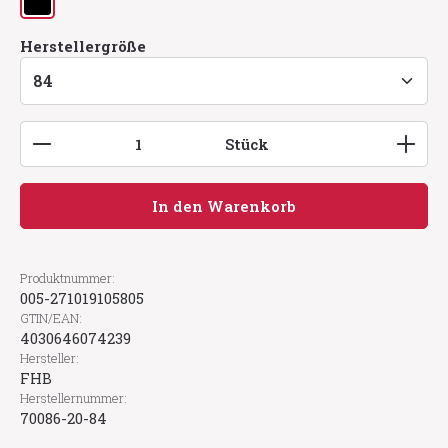
schwarz
auswählen
Herstellergröße
Produkt Anzahl: Gib den gewünschten Wert ein
Stück
In den Warenkorb
Produktnummer:
005-271019105805
GTIN/EAN:
4030646074239
Hersteller:
FHB
Herstellernummer:
70086-20-84