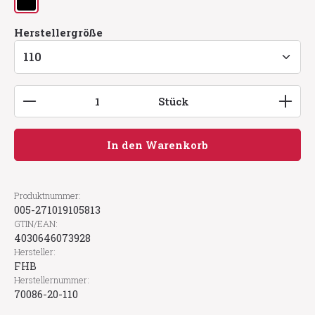
schwarz
auswählen
Herstellergröße
Produkt Anzahl: Gib den gewünschten Wert ein
Stück
In den Warenkorb
Produktnummer:
005-271019105813
GTIN/EAN:
4030646073928
Hersteller:
FHB
Herstellernummer:
70086-20-110