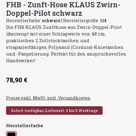
FHB - Zunft-Hose KLAUS Zwirn-
Doppel-Pilot schwarz
Herstellerfarbe:
schwarz
|
Herstellergröße:
114
Die FHB KLAUS Zunfthose aus Zwirn-Doppel-Pilot
überzeugt mit einer Schlagweite von 48 cm,
praktischen 2 Zollstocktaschen und
strapazierfähigen Polyamid (Cordura)-Knietaschen
und -Paspelierung. Perfekt für den anspruchsvollen
Handwerker!
Regulärer Preis:
78,90 €
Preise exkl. MwSt. zzgl. Versandkosten
Sofort verfügbar, Lieferzeit: 2 bis 5 Werktage
auswählen
Herstellerfarbe