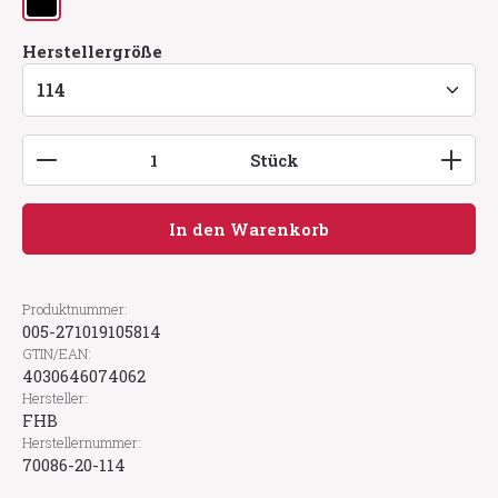
schwarz
auswählen
Herstellergröße
Produkt Anzahl: Gib den gewünschten Wert ein
Stück
In den Warenkorb
Produktnummer:
005-271019105814
GTIN/EAN:
4030646074062
Hersteller:
FHB
Herstellernummer:
70086-20-114