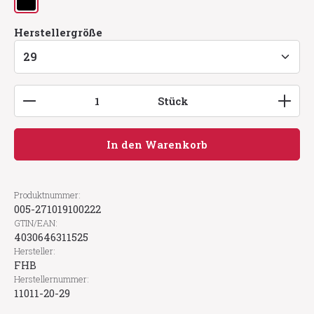
schwarz
auswählen
Herstellergröße
Produkt Anzahl: Gib den gewünschten Wert ein
Stück
In den Warenkorb
Produktnummer:
005-271019100222
GTIN/EAN:
4030646311525
Hersteller:
FHB
Herstellernummer:
11011-20-29