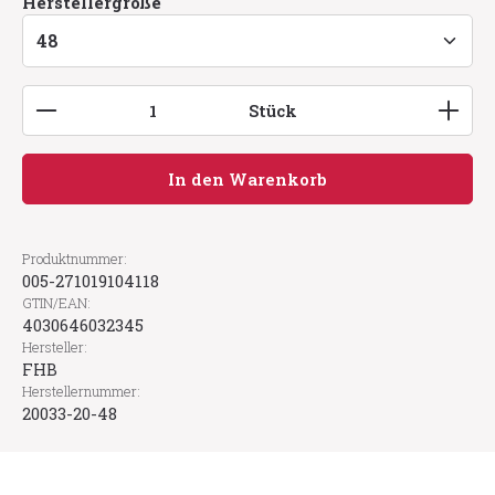
auswählen
Herstellergröße
Produkt Anzahl: Gib den gewünschten Wert ein
Stück
In den Warenkorb
Produktnummer:
005-271019104118
GTIN/EAN:
4030646032345
Hersteller:
FHB
Herstellernummer:
20033-20-48