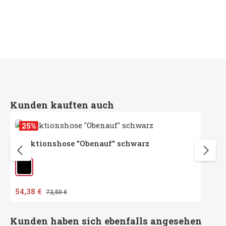
Produktgalerie überspringen
Kunden kauften auch
25
%
Funktionshose "Obenauf" schwarz
auswählen
Herstellerfarbe
Verkaufspreis:
54,38 €
Regulärer Preis:
72,50 €
Produktgalerie überspringen
Kunden haben sich ebenfalls angesehen