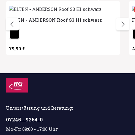
ELTEN - ANDERSON Roof S3 HI schwarz
F
auswählen
Herstellerfarbe
H
Regulärer Preis:
79,90 €
V
Unterstützung und Beratung:
07245 - 9264-0
Mo-Fr: 09:00 - 17:00 Uhr