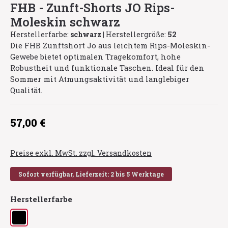
FHB - Zunft-Shorts JO Rips-
Moleskin schwarz
Herstellerfarbe:
schwarz
|
Herstellergröße:
52
Die FHB Zunftshort Jo aus leichtem Rips-Moleskin-
Gewebe bietet optimalen Tragekomfort, hohe
Robustheit und funktionale Taschen. Ideal für den
Sommer mit Atmungsaktivität und langlebiger
Qualität.
Regulärer Preis:
57,00 €
Preise exkl. MwSt. zzgl. Versandkosten
Sofort verfügbar, Lieferzeit: 2 bis 5 Werktage
auswählen
Herstellerfarbe
schwarz